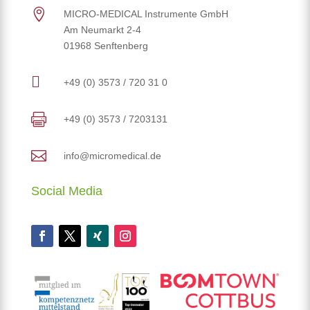

MICRO-MEDICAL Instrumente GmbH
Am Neumarkt 2-4
01968 Senftenberg

+49 (0) 3573 / 720 31 0

+49 (0) 3573 / 7203131

info@micromedical.de
Social Media