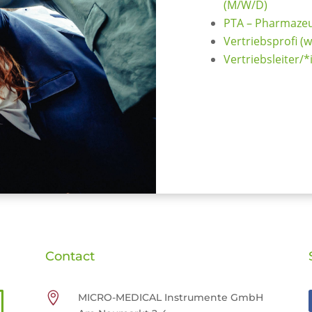
(M/W/D)
PTA – Pharmazeu
Vertriebsprofi (
Vertriebsleiter/
Contact

MICRO-MEDICAL Instrumente GmbH