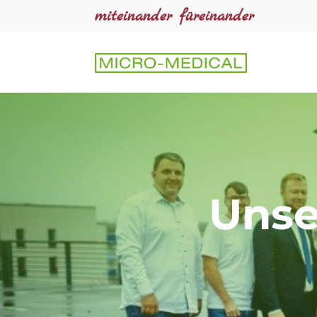
miteinander füreinander
Unse