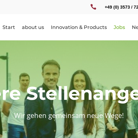

+49 (0) 3573 / 7
Start
about us
Innovation & Products
Jobs
N
re Stellenang
Wir gehen gemeinsam neue Wege!