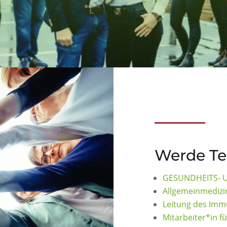
Werde Te
GESUNDHEITS- 
Allgemeinmedizi
Leitung des Im
Mitarbeiter*in f