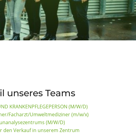
il unseres Teams
UND KRANKENPFLEGEPERSON (M/W/D)
ner/Facharzt/Umweltmediziner (m/w/x)
munanalysezentrums (M/W/D)
ür den Verkauf in unserem Zentrum